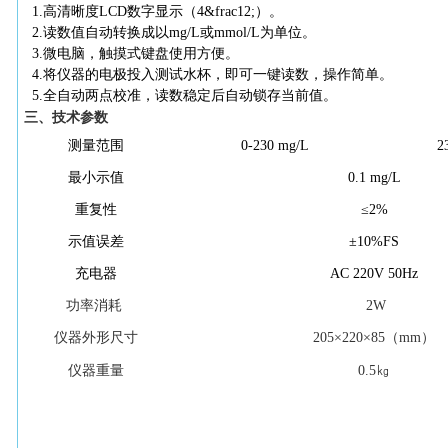
1
.高清晰度LCD数字显示（4&frac12;）。
2
.读数值自动转换成以mg/L或mmol/L为单位。
3
.微电脑，触摸式键盘使用方便。
4
.将仪器的电极投入测试水杯，即可一键读数，操作简单。
5
.全自动两点校准，读数稳定后自动锁存当前值。
三
、技术参数
测量范围
0-230 mg/L
2
最小示值
0.1 mg/L
重复性
≤2%
示值误差
±10%FS
充电器
AC 220V 50Hz
功率消耗
2W
仪器外形尺寸
205×220×85（mm）
仪器重量
0.5㎏