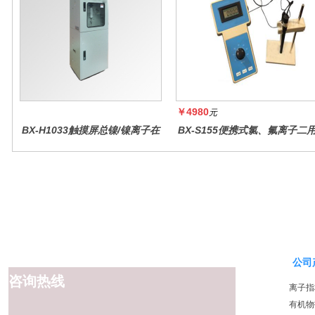
￥4980
元
BX-H1033触摸屏总镍/镍离子在
BX-S155便携式氯、氟离子二
线水质分析仪
仪
公司
咨询热线
离子指
有机物