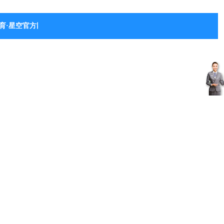
育·星空官方网站-星空体育（中国）
客
服
中
心