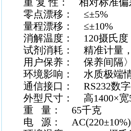
重
复
性：
相对标准偏差
零点漂移：
≤±5%
量程漂移：
≤±10%
消解温度：
120摄氏度
试剂消耗：
精准计量，
用户保养：
保养间隔〉
环境影响：
水质极端情
通信接口：
RS232数字
外型尺寸：
高1400×宽5
重
量： 65千克
电
源： AC(220±10%)V