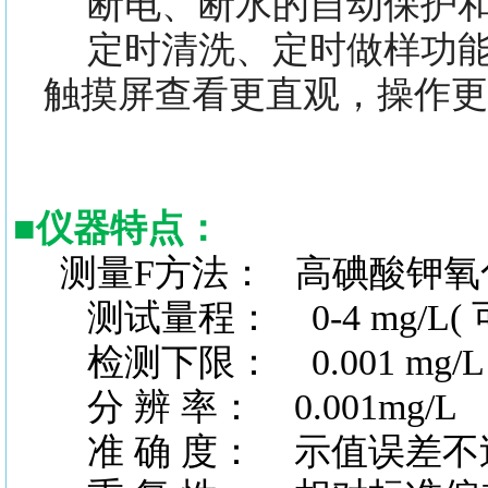
断电、断水的自动保护和
定时清洗、定时做样功
触摸屏查看更直观，操作更
■
仪器特点：
测量
F方法： 高碘酸钾氧
测试量程：
0-4 mg/L
检测下限：
0.001 mg
分
辨
率：
0.001mg/L
准
确
度：
示值误差不过