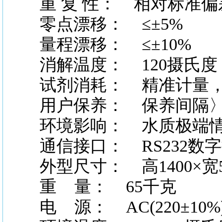
重
复
性：
相对标准偏
零点漂移：
≤±5%
量程漂移：
≤±10%
消解温度：
120摄氏
试剂消耗：
精准计量，
用户保养：
保养间隔〉
环境影响：
水质极端情
通信接口：
RS232数
外型尺寸：
高1400×宽5
重
量： 65千克
电
源： AC(220±10%)