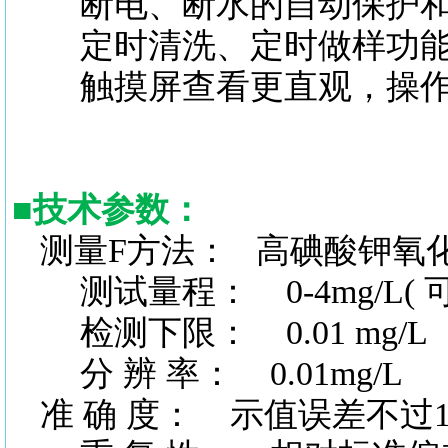
断电、断水的自动保护和
定时清洗、定时做样功
触摸屏查看更直观，操作
■
技术参数：
测量
F方法： 高碘酸钾氧
测试量程：
0-4mg/L
检测下限：
0.01 mg/
分
辨
率：
0.01mg/L
准
确
度：
示值误差不过1