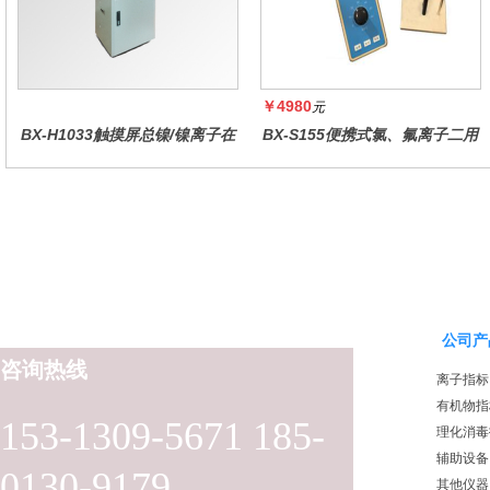
￥4980
元
BX-H1033触摸屏总镍/镍离子在
BX-S155便携式氯、氟离子二用
线水质分析仪
仪
公司产
咨询热线
离子指标
有机物指
153-1309-5671 185-
理化消毒
辅助设备
0130-9179
其他仪器