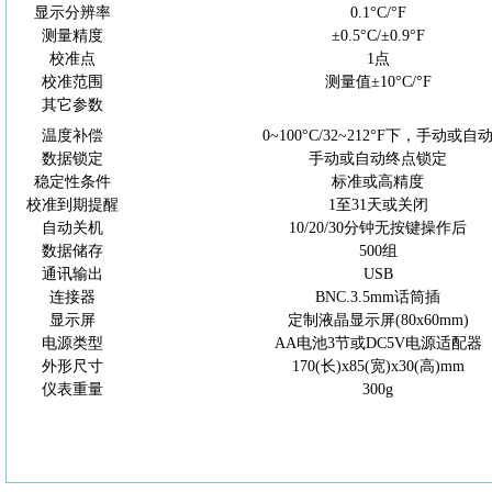
显示分辨率
0.1°
C
/°F
测量精度
±0.5°
C
/±0.9°F
校准点
1点
校准范围
测量值
±10°
C
/°F
其它参数
温度补偿
0~100°C/32~212°
F
下，手动或自
数据锁定
手动或自动终点锁定
稳定性条件
标准或高精度
校准到期提醒
1至31天或关闭
自动关机
10/20/30分钟无按键操作后
数据储存
500组
通讯输出
USB
连接器
BNC.3.5mm话筒插
显示屏
定制液晶显示屏
(80x60mm)
电源类型
AA电池3节或DC5V电源适配器
外形尺寸
170(长)x85(宽)x30(高)mm
仪表重量
300g