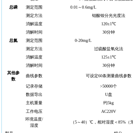
总磷
测定范围
0.01～0.6mg/L
测定方法
钼酸铵分光光度法
消解温度
120±1℃
消解时间
30分钟
总氮
测定范围
0-20mg/L
测定方法
过硫酸盐氧化法
消解温度
125±1℃
消解时间
30分钟
其他参
曲线参数
可设定
60条测量曲线参数
数
记录存储
>50000个
数据导出
U盘
主机重量
约
5kg
工作电压
AC220V
环境温度
/
（
5～40）℃，相对湿度＜85%（
湿度