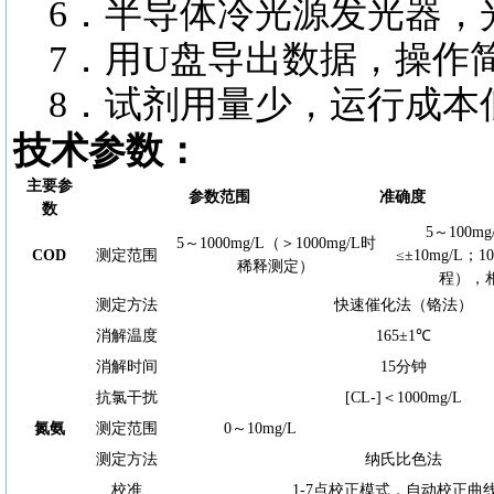
6．半导体冷光源发光器，
7．用U盘导出数据，操作
8．试剂用量少，运行成本
技术参数：
主要参
参数范围
准确度
数
5～100
5～1000mg/L（＞1000mg/L时
COD
测定范围
≤±10mg/L；1
稀释测定）
程），相
测定方法
快速催化法（铬法）
消解温度
165±1℃
消解时间
15分钟
抗氯干扰
[CL-]＜1000mg/L
氮氨
测定范围
0～10mg/L
测定方法
纳氏比色法
校准
1-7点校正模式，自动校正曲