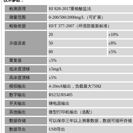
技术参数：
检测原理
HJ 828-2017重铬酸盐法
测量范围
0-200/500/2000mg/L（可扩展）
检验依据
HJ/T 377-2007（环境部最新标准）
20
±10%
示值误差
50
±8%
80
±5%
重复值
≤5%
低浓度漂移
±5mg/L
高浓度漂移
±5%
模拟输出
4-20mA输出，负载最大750Ω
数字输出
RS232/RS485
开关输出
继电器输出
其他输出
微型打印机输出（选配）
数据存储
可以保存三年以上测量数据，数据可循环存储
数据导出
USB导出