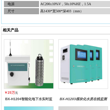
电源
AC200±10%V，50±10%HZ，1.5A
尺寸
高
1430*宽500*深403（mm）
相关产品
￥25万
元
BX-H1204智能化地下水实时监
BX-H1203模块化水质在线监测
测系统
仪