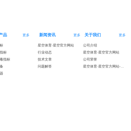
产品
新闻资讯
关于我们
更多
更多
更多
标
星空体育·星空官方网站
公司介绍
指标
行业动态
星空体育·星空官方网站
毒指标
技术文章
公司荣誉
备
问题解答
星空体育·星空官方网站-星空体育（中国）
器