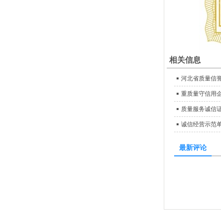
相关信息
河北省质量信
重质量守信用
质量服务诚信
诚信经营示范
最新评论