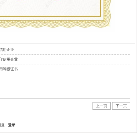
级信用企业
守信用企业
用等级证书
上一页
下一页
回复
登录