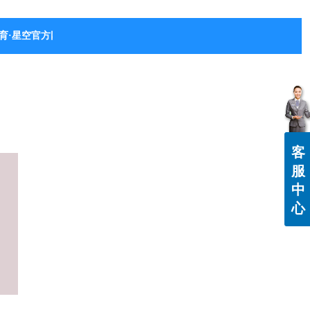
育·星空官方网站-星空体育（中国）
客
服
中
心