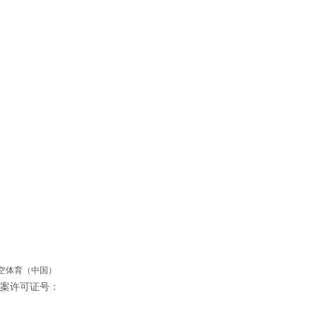
微信公众号
官方抖音号
星空体育（中国）
站备案许可证号：