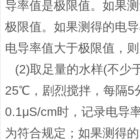
导率值是极限值。如果测
极限值。如果测得的电导
电导率值大于极限值，则
(2)取足量的水样(不
25℃，剧烈搅拌，每隔
0.1μS/cm时，记录电
为符合规定；如果测得的电