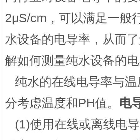
2μS/cm，可以满足
水设备的电导率，从而了
解如何测量纯水设备的电
纯水的在线电导率与温
分考虑温度和PH值。
电
(1)使用在线或离线