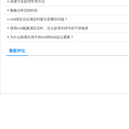
深度污水处理常用方法
氨氮分析仪的好处
cod测定仪在测定时要注意哪些问题？
使用cod氨氮测定仪时，怎么处理水样中的干扰物质
为什么检测水质中的cod和bod这么重要？
最新评论