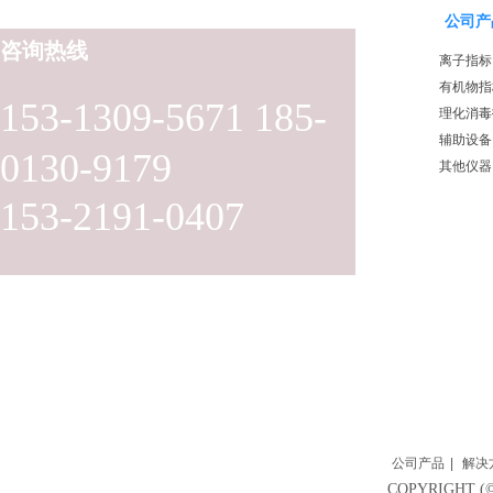
公司产
咨询热线
离子指标
有机物指
153-1309-5671 185-
理化消毒
辅助设备
0130-9179
其他仪器
153-2191-0407
公司产品
|
解决
COPYRIGH