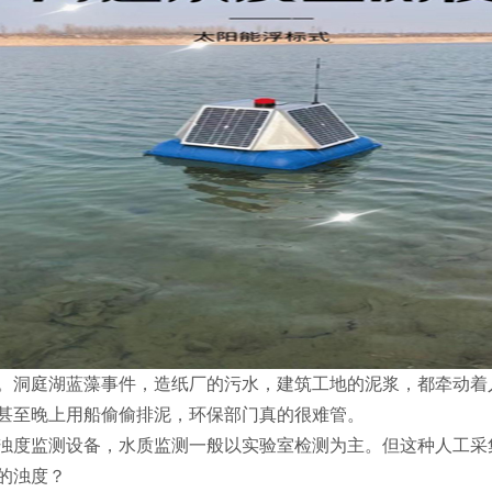
。洞庭湖蓝藻事件，造纸厂的污水，建筑工地的泥浆，都牵动着
甚至晚上用船偷偷排泥，环保部门真的很难管。
浊度监测设备，水质监测一般以实验室检测为主。但这种人工采
的浊度？