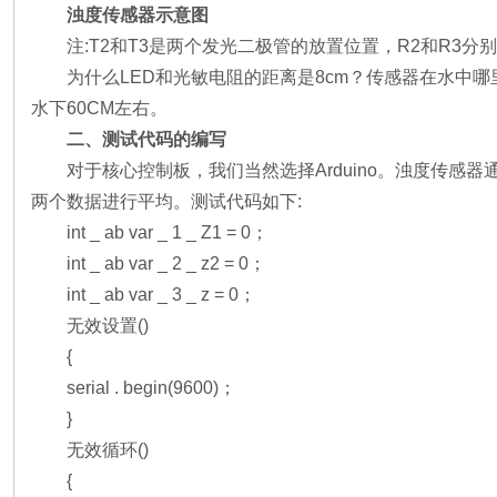
浊度传感器示意图
注:T2和T3是两个发光二极管的放置位置，R2和R3分
为什么LED和光敏电阻的距离是8cm？传感器在水
水下60CM左右。
二、测试代码的编写
对于核心控制板，我们当然选择Arduino。浊度传感
两个数据进行平均。测试代码如下:
int _ ab var _ 1 _ Z1 = 0；
int _ ab var _ 2 _ z2 = 0；
int _ ab var _ 3 _ z = 0；
无效设置()
{
serial . begin(9600)；
}
无效循环()
{