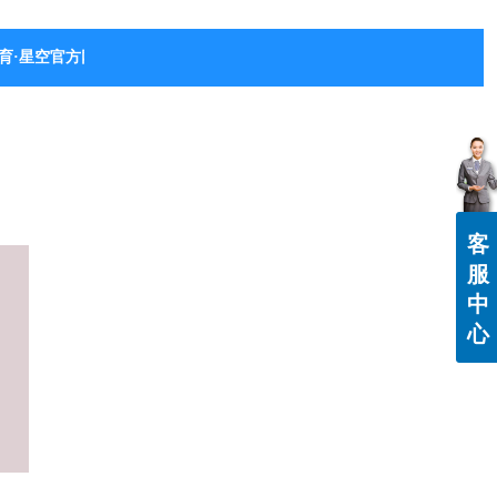
育·星空官方网站-星空体育（中国）
客
服
中
心