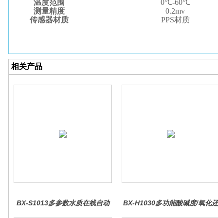
温度范围
0℃-60℃
测量精度
0.2mv
传感器材质
PPS材质
相关产品
BX-S1013多参数水质在线自动
BX-H1030多功能酸碱度/氧化
监测仪
原控制器