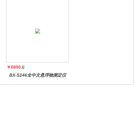
￥6800
元
BX-S146全中文悬浮物测定仪