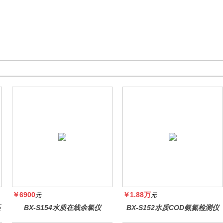
￥6900
￥1.88万
元
元
还
BX-S154水质在线余氯仪
BX-S152水质COD氨氮检测仪