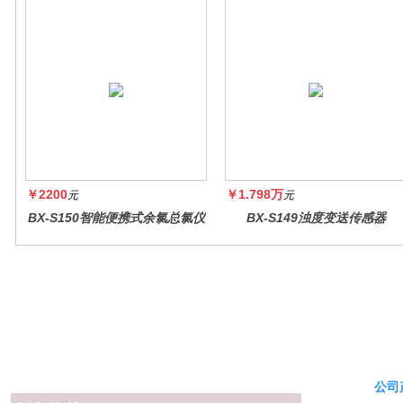
￥2200
￥1.798万
元
元
BX-S150智能便携式余氯总氯仪
BX-S149浊度变送传感器
公司