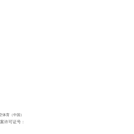
微信公众号
官方抖音号
星空体育（中国）
站备案许可证号：