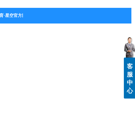
育·星空官方网站-星空体育（中国）
客
服
中
心