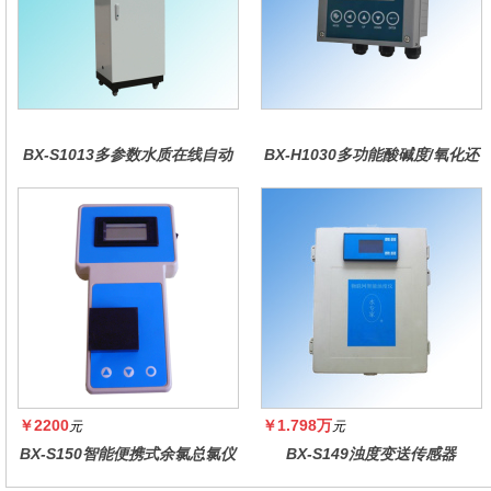
BX-S1013多参数水质在线自动
BX-H1030多功能酸碱度/氧化还
监测仪
原控制器
￥2200
￥1.798万
元
元
BX-S150智能便携式余氯总氯仪
BX-S149浊度变送传感器