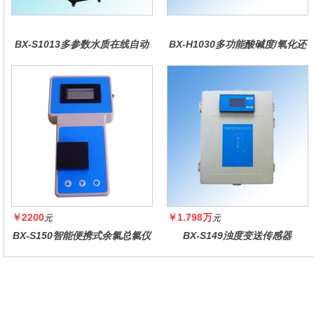
BX-S1013多参数水质在线自动
BX-H1030多功能酸碱度/氧化还
监测仪
原控制器
￥2200
￥1.798万
元
元
BX-S150智能便携式余氯总氯仪
BX-S149浊度变送传感器