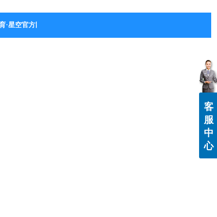
育·星空官方网站-星空体育（中国）
客
服
中
心