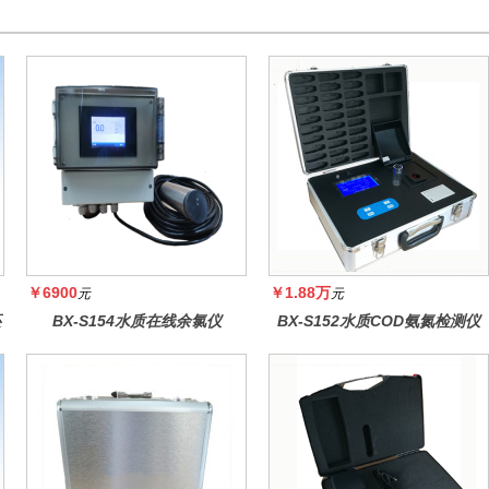
￥6900
￥1.88万
元
元
还
BX-S154水质在线余氯仪
BX-S152水质COD氨氮检测仪