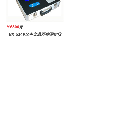
￥6800
元
BX-S146全中文悬浮物测定仪