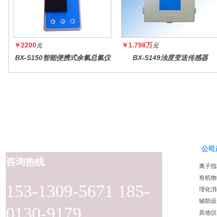
￥2200
￥1.798万
元
元
BX-S150智能便携式余氯总氯仪
BX-S149浊度变送传感器
公司
咨询热线
离子指
有机物
153-1309-5671 185-
理化消
辅助设
0130-9179
其他仪