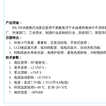
产品用途：
BX-N838便携式浊度仪是用于测量悬浮于水或透明液体中不
厂、环保部门、工业用水、制酒行业及制药行业，防疫部门、医院等
仪器特点：
1、外形小巧美观，重量轻，交直流供电，手持式使用；
2、LCD液晶显示屏，低功耗配置，低电压提示，自动关机
3、特制高效长寿命光源，免维护使用，避免色度影响，30秒预热
技术参数：
1、测定原理：90°散射光；
2、基本误差：±2.5%F.S；
3、零点漂移：±1%F.S
4、电源波动影响：±0.5%F.S
5、电源：直流7.5V或( 1.5Vx5节AA电池)
6、环境温度使用5~40 ℃，贮存-20~55℃
7、相对湿度：<80%RH