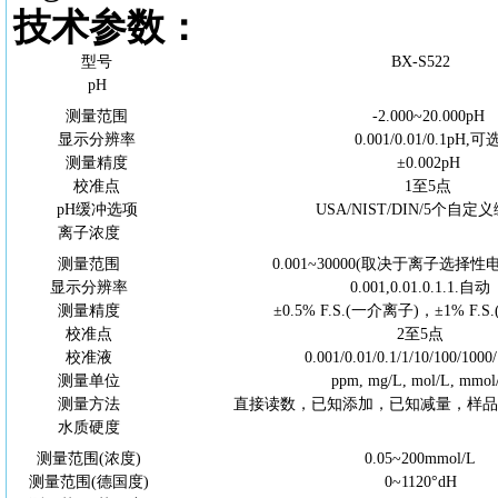
技术参数：
型号
BX-S52
2
pH
测量范围
-2.000~20.000pH
显示分辨率
0.001/0.01/0.1pH,可
测量精度
±0.002pH
校准点
1至5点
pH缓冲选项
USA/NIST/DIN/5个自
离子浓度
测量范围
0.001~30000(取决于离子选择
显示分辨率
0.001,0.01.0.1.1.自动
测量精度
±0.5% F.S.(一介离子)，±1% F.
校准点
2至5点
校准液
0.001/0.01/0.1/1/10/100/1000
测量单位
ppm, mg/L, mol/L, mmol
测量方法
直接读数，已知添加，已知减量，样
水质硬度
测量范围
(浓度)
0.05~200mmol/L
测量范围
(德国度)
0~1120°dH