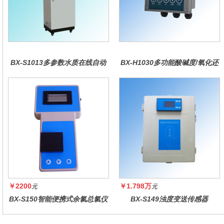
BX-S1013多参数水质在线自动
BX-H1030多功能酸碱度/氧化还
监测仪
原控制器
￥2200
￥1.798万
元
元
BX-S150智能便携式余氯总氯仪
BX-S149浊度变送传感器