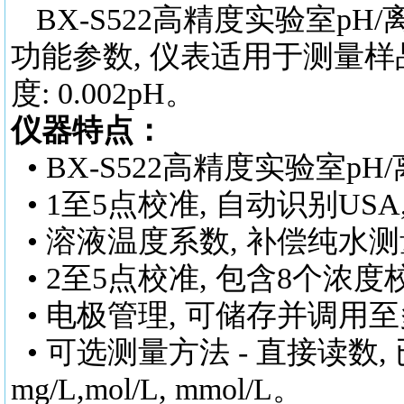
BX-S522
高精度
实验室
pH
功能参数, 仪表适用于测量样
度: 0.002pH。
仪器特点：
•
BX-S522
高精度实验室
pH
/
• 1至5点校准, 自动识别USA,
• 溶液温度系数, 补偿纯水测
• 2至5点校准, 包含8个浓
• 电极管理, 可储存并调用
• 可选测量方法 - 直接读数, 
mg/L,mol/L, mmol/L。