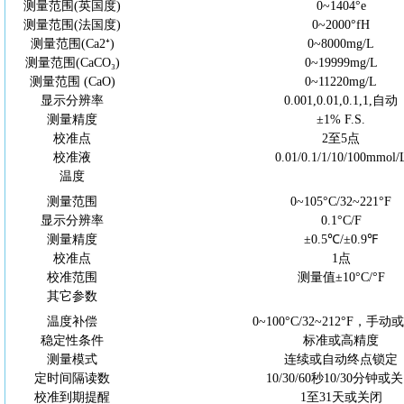
测量范围
(英国度)
0~1404°e
测量范围
(法国度)
0~2000°fH
测量范围
(Ca2⁺)
0~8000mg/L
测量范围
(CaCO₃)
0~19999mg/L
测量范围
(CaO)
0~11220mg/L
显示分辨率
0.001,0.01,0.1,1,自动
测量精度
±1% F.S.
校准点
2至5点
校准液
0.01/0.1/1/10/100mmol/
温度
测量范围
0~105°C/32~221°F
显示分辨率
0.1°
C
/F
测量精度
±0.5℃/±0.9℉
校准点
1点
校准范围
测量值
±10°C/°F
其它参数
温度补偿
0~100°C/32~212°F，手
稳定性条件
标准或高精度
测量模式
连续或自动终点锁定
定时间隔读数
10/30/60秒10/30分钟或
校准到期提醒
1至31天或关闭