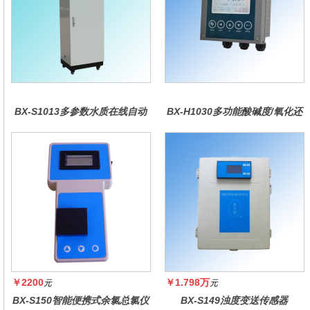
BX-S1013多参数水质在线自动
BX-H1030多功能酸碱度/氧化还
监测仪
原控制器
￥2200
￥1.798万
元
元
BX-S150智能便携式余氯总氯仪
BX-S149浊度变送传感器