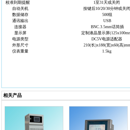
校准到期提醒
1至31天或关闭
自动关机
按键后
10/20/30分钟或关
数据储存
500组
通讯输出
USB
连接器
BNC.3.5mm话筒插
显示屏
定制液晶显示屏
(125x100m
电源类型
DC5V电源适配器
外形尺寸
210(长)x188(宽)x60(高)m
仪表重量
1.5kg
相关产品