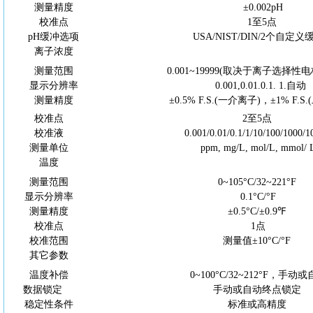
测量精度
±0.002pH
校准点
1至
5
点
pH缓冲选项
USA/NIST/DIN/2个自定
离子浓度
测量范围
0.001~19999(取决于离子选择
显示分辨率
0.001,0.01.0.1. 1.自动
测量精度
±0.5% F.S.(一介离子)，±1% F.S
校准点
2至5点
校准液
0.001/0.01/0.1/1/10/100/1000/1
测量单位
ppm, mg/L, mol/L, mmol/
温度
测量范围
0~105°C/32~221°F
显示分辨率
0.1°
C
/°F
测量精度
±0.5°
C
/±0.9℉
校准点
1点
校准范围
测量值
±10°
C
/°F
其它参数
温度补偿
0~100°
C
/32~212°
F
，手动或
数据锁定
手动或自动终点锁定
稳定性条件
标准或高精度