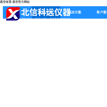
星空体育·星空官方网站
首页
公司产品
解决方案
客户案