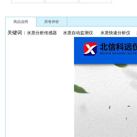
商品说明
所有评价
关键词：
水质分析传感器
水质自动监测仪
水质快速分析仪