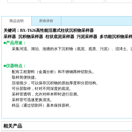
商品说明
所有评价
关键词：BX-T626高性能
活塞式柱状沉积物采样器
采样器 沉积物采样器 柱状底泥采样器 污泥采样器
多功能
沉积物采
■
产品用途
：
采集河流、湖泊、池塘的水下沉积物（底泥、底质、污泥）、沼泽土、
■
仪器特点
：
配有工程塑料（金属分析）和不锈钢两种切割头。
取样简便快捷。
压缩很少，可以保存沉积物的原始厚度和分层结构。
可分层取样，针对不同深度的底泥。
采样管透明，允许对样本即时进行目测。
采样管可迅速更换清洗。
样品（通过切割环）基本保持原样。
相关产品