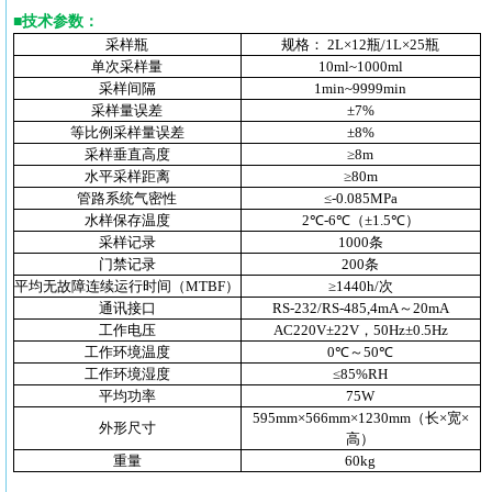
■
技术参数
：
采样瓶
规格： 2L×12瓶/1L×25瓶
单次采样量
10ml~1000ml
采样间隔
1min~9999min
采样量误差
±7%
等比例采样量误差
±8%
采样垂直高度
≥8m
水平采样距离
≥80m
管路系统气密性
≤-0.085MPa
水样保存温度
2℃-6℃（±1.5℃）
采样记录
1000条
门禁记录
200条
平均无故障连续运行时间（MTBF）
≥1440h/次
通讯接口
RS-232/RS-485,4mA～20mA
工作电压
AC220V±22V，50Hz±0.5Hz
工作环境温度
0℃～50℃
工作环境湿度
≤85%RH
平均功率
75W
595mm×566mm×1230mm（长×宽×
外形尺寸
高）
重量
60kg