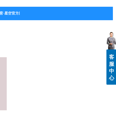
育·星空官方网站-星空体育（中国）
客
服
中
心