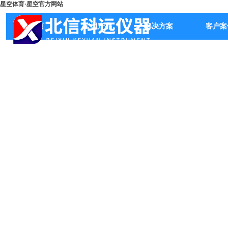
星空体育·星空官方网站
首页
公司产品
解决方案
客户案