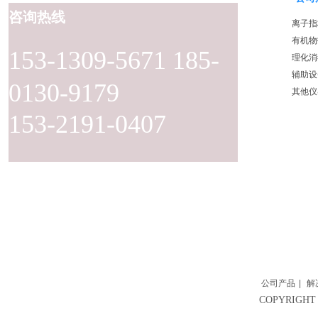
咨询热线
离子指
有机物
153-1309-5671 185-
理化消
辅助设
0130-9179
其他仪
153-2191-0407
公司产品
|
解
COPYRIG