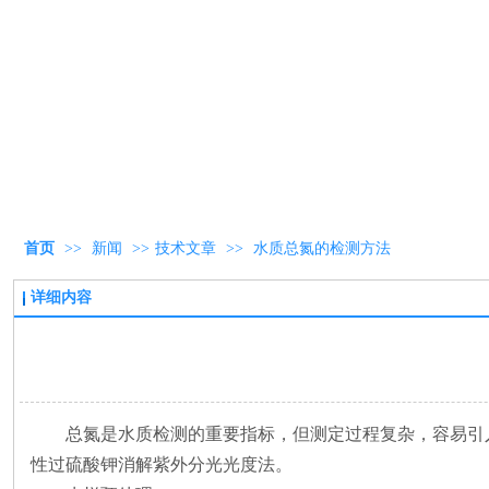
首页
>>
新闻
>>
技术文章
>>
水质总氮的检测方法
详细内容
总氮是水质检测的重要指标，但测定过程复杂，容易引
性过硫酸钾消解紫外分光光度法。