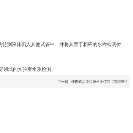
。
管中的待测液体倒入其他试管中，并将其置于相应的水样检测位
等领域的实验室水质检测。
下一篇
便携式水质快速检测仪特点有哪些？