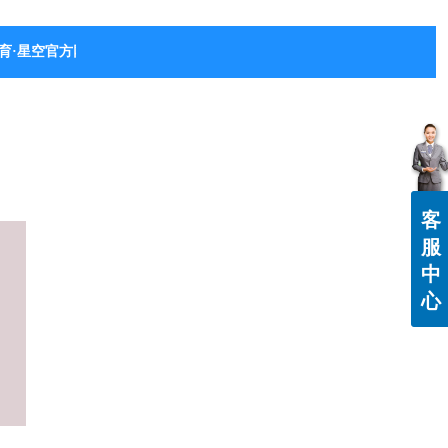
育·星空官方网站-星空体育（中国）
客
服
中
心