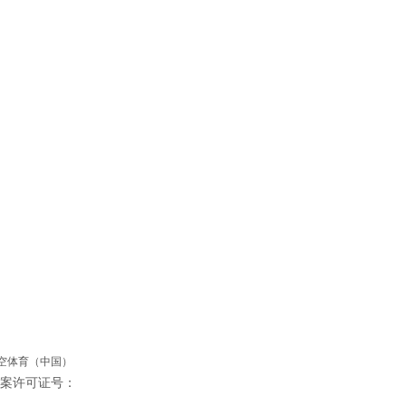
微信公众号
官方抖音号
星空体育（中国）
站备案许可证号：