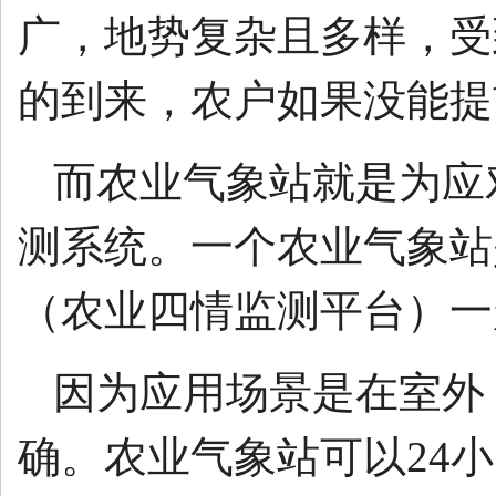
广，地势复杂且多样，受
的到来，农户如果没能提
而农业气象站就是为应
测系统。一个农业气象站
（农业四情监测平台）一
因为应用场景是在室外
确。农业气象站可以24