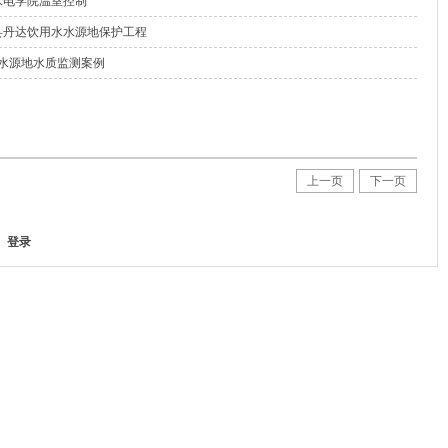
水电学院温室控制
县丹达饮用水水源地保护工程
湖水源地水质监测案例
上一页
下一页
登录