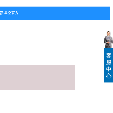
育·星空官方网站-星空体育（中国）
客
服
中
心